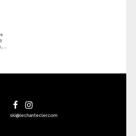
es
9
le,…
ski@lechantecler.com