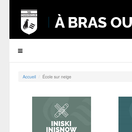
À BRAS O
Accueil
École sur neige