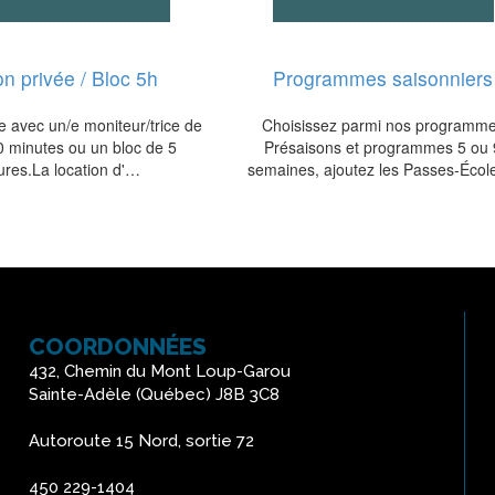
n privée / Bloc 5h
Programmes saisonniers
e avec un/e moniteur/trice de
Choisissez parmi nos programm
0 minutes ou un bloc de 5
Présaisons et programmes 5 ou 
ures.La location d'…
semaines, ajoutez les Passes-Éco
COORDONNÉES
432, Chemin du Mont Loup-Garou
Sainte-Adèle (Québec) J8B 3C8
Autoroute 15 Nord, sortie 72
450 229-1404