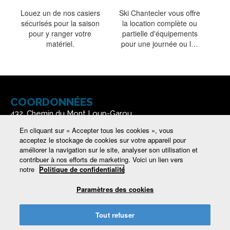
Louez un de nos casiers
Ski Chantecler vous offre
sécurisés pour la saison
la location complète ou
pour y ranger votre
partielle d'équipements
matériel.
pour une journée ou l…
COORDONNÉES
432, Chemin du Mont Loup-Garou
Sainte-Adèle (Québec) J8B 3C8
En cliquant sur « Accepter tous les cookies », vous
acceptez le stockage de cookies sur votre appareil pour
Autoroute 15 Nord, sortie 72
améliorer la navigation sur le site, analyser son utilisation et
contribuer à nos efforts de marketing. Voici un lien vers
450 229-1404
notre
Politique de confidentialité
1 888 916-1616
Paramètres des cookies
Tout refuser
ski@lechantecler.com